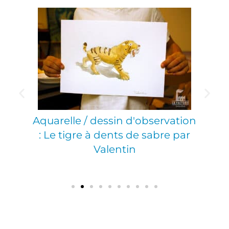
tion :
Aquarelle / dessin d'observation
ot
: Le tigre à dents de sabre par
Valentin
Mod