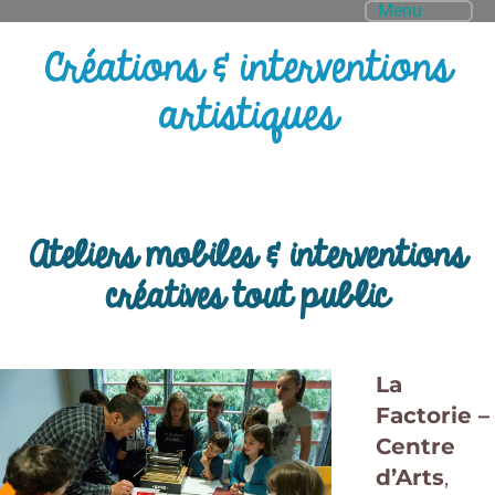
Menu
Créations & interventions
artistiques
Ateliers mobiles & interventions
créatives tout public
La
Factorie –
Centre
d’Arts
,