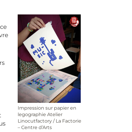
nce
vre
rs
Impression sur papier en
t
legographie Atelier
Linocutfactory / La Factorie
us
– Centre d’Arts