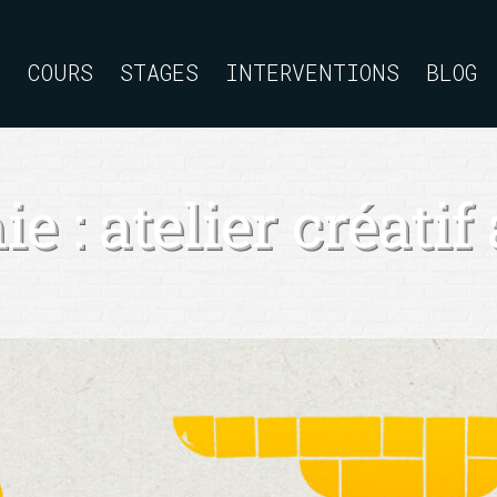
L
L
COURS
COURS
STAGES
STAGES
INTERVENTIONS
INTERVENTIONS
BLOG
BLOG
e : atelier créatif