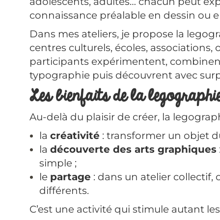
adolescents, adultes… chacun peut exp
connaissance préalable en dessin ou e
Dans mes ateliers, je propose la lego
centres culturels, écoles, associations, 
participants expérimentent, combinent l
typographie puis découvrent avec surpri
Les bienfaits de la legographi
Au-delà du plaisir de créer, la legograph
la
créativité
: transformer un objet du 
la
découverte des arts graphiques
simple ;
le
partage
: dans un atelier collectif
différents.
C’est une activité qui stimule autant les