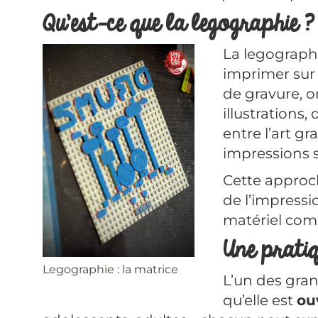
Qu’est-ce que la legographie ?
La legographi
imprimer sur 
de gravure, o
illustrations
entre l’art gr
impressions so
Cette approch
de l’impressi
matériel comp
Une pratiq
Legographie : la matrice
L’un des gran
qu’elle est
ou